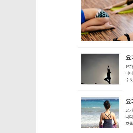
요
요가
니다
수 
산스
특정 
요
요가
니다
호흡
있다