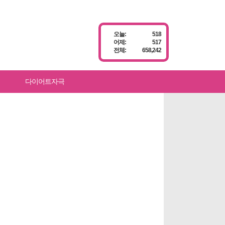
오늘:
518
어제:
517
전체:
658,242
다이어트자극