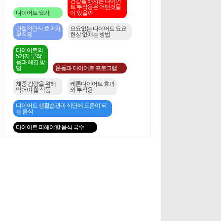
건강을 해치는 다이어
트 부작용은 어떤것들
다이어트 요가
이 있을까
간헐적단식 효과와
요요없는 다이어트 요요
부작용
현상 없애는 방법
다이어트의
5가지 부작
용과 해결 방
법
운동과 다이어트 프로그램
체중 감량을 위해
케톤다이어트 효과
먹어야 할 식품
와 부작용
다이어트 생활습관과 식단에 도움이 되
는 음식
다이어트 피해야할 음식 국수