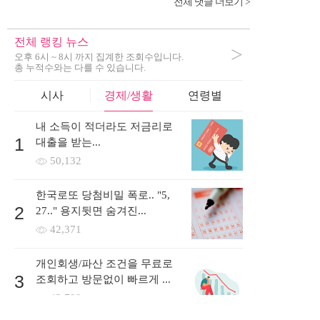
전체 댓글 더보기 >
전체 랭킹 뉴스
>
오후 6시 ~ 8시 까지 집계한 조회수입니다.
총 누적수와는 다를 수 있습니다.
시사
경제/생활
연령별
내 소득이 적더라도 저금리로
1
대출을 받는...
50,132
한국로또 당첨비밀 폭로.. "5,
2
27.." 용지뒷면 숨겨진...
42,371
개인회생/파산 조건을 무료로
3
조회하고 방문없이 빠르게 ...
43,799