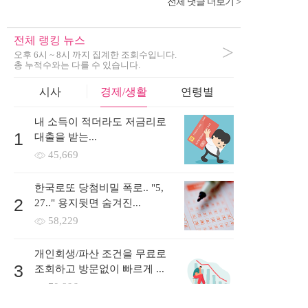
전체 댓글 더보기 >
전체 랭킹 뉴스
>
오후 6시 ~ 8시 까지 집계한 조회수입니다.
총 누적수와는 다를 수 있습니다.
시사
경제/생활
연령별
내 소득이 적더라도 저금리로
1
대출을 받는...
45,669
한국로또 당첨비밀 폭로.. "5,
2
27.." 용지뒷면 숨겨진...
58,229
개인회생/파산 조건을 무료로
3
조회하고 방문없이 빠르게 ...
70,896